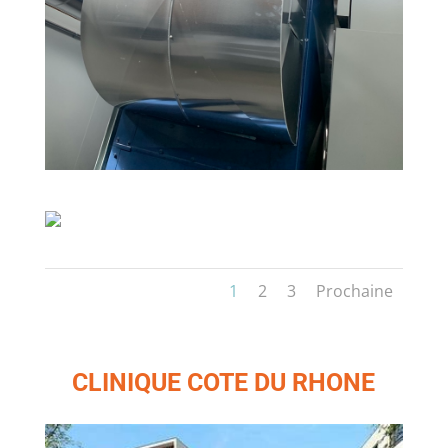
1
2
3
Prochaine
CLINIQUE COTE DU RHONE